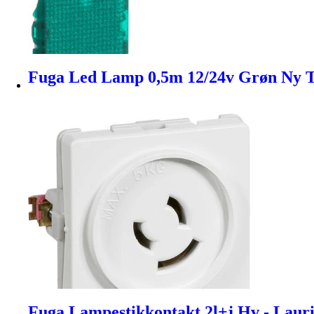
Fuga Led Lamp 0,5m 12/24v Grøn Ny T
Fuga Lampestikkontakt 2l+j Hv - Laur