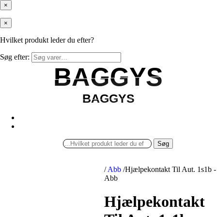
×
×
Hvilket produkt leder du efter?
Søg efter:
BAGGYS
BAGGYS
BAGGYS
BAGGYS
Søg
/
Abb
/
Hjælpekontakt Til Aut. 1s1b -
Abb
Hjælpekontakt