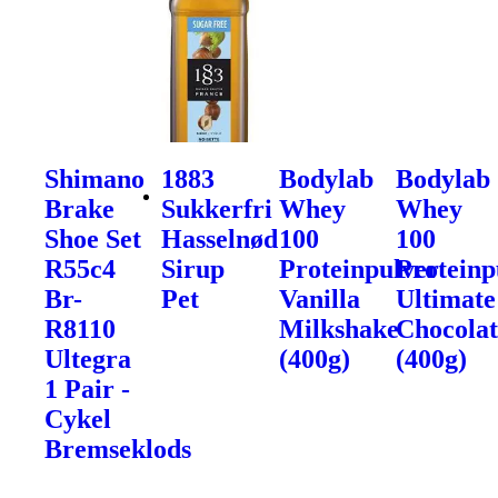
Shimano
1883
Bodylab
Bodylab
Brake
Sukkerfri
Whey
Whey
Shoe Set
Hasselnød
100
100
R55c4
Sirup
Proteinpulver
Proteinp
Br-
Pet
Vanilla
Ultimate
R8110
Milkshake
Chocolat
Ultegra
(400g)
(400g)
1 Pair -
Cykel
Bremseklods