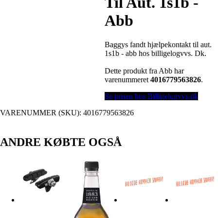
Til Aut. 1s1b -
Abb
Baggys fandt hjælpekontakt til aut.
1s1b - abb hos billigelogvvs. Dk.
Dette produkt fra Abb har
varenummeret
4016779563826
.
Se prisen hos Billigelogvvs.dk
VARENUMMER (SKU):
4016779563826
ANDRE KØBTE OGSÅ