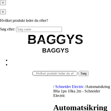
×
×
Hvilket produkt leder du efter?
Søg efter:
BAGGYS
BAGGYS
BAGGYS
BAGGYS
Søg
/
Schneider Electric
/
Automatsikring
B6a 1pn 10ka 2m - Schneider
Electric
Automatsikring