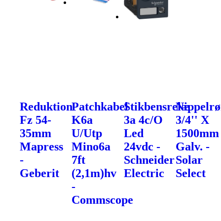
Reduktion
Patchkabel
Stikbensrelæ
Nippelrø
Fz 54-
K6a
3a 4c/O
3/4'' X
35mm
U/Utp
Led
1500mm
Mapress
Mino6a
24vdc -
Galv. -
-
7ft
Schneider
Solar
Geberit
(2,1m)hv
Electric
Select
-
Commscope