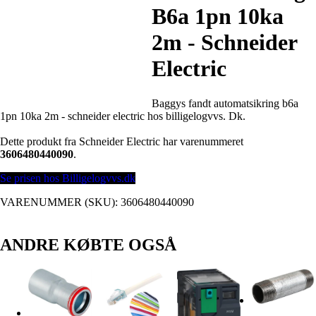
B6a 1pn 10ka
2m - Schneider
Electric
Baggys fandt automatsikring b6a
1pn 10ka 2m - schneider electric hos billigelogvvs. Dk.
Dette produkt fra Schneider Electric har varenummeret
3606480440090
.
Se prisen hos Billigelogvvs.dk
VARENUMMER (SKU):
3606480440090
ANDRE KØBTE OGSÅ