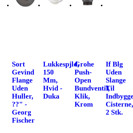
Sort
Lukkespjld,
Grohe
If Blg
Gevind
150
Push-
Uden
Flange
Mm,
Open
Slange
Uden
Hvid -
Bundventil,
Til
Huller,
Duka
Klik,
Indbygge
??" -
Krom
Cisterne
Georg
2 Stk.
Fischer