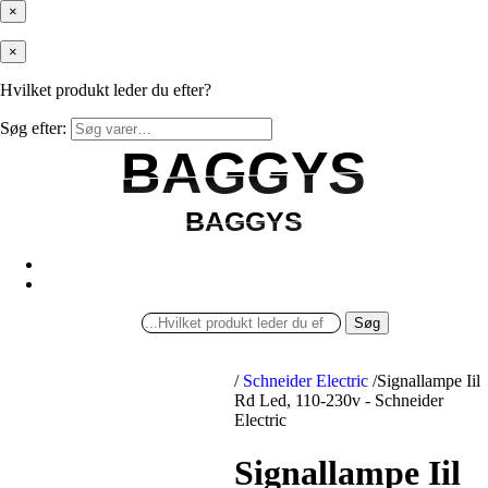
×
×
Hvilket produkt leder du efter?
Søg efter:
BAGGYS
BAGGYS
BAGGYS
BAGGYS
Søg
/
Schneider Electric
/
Signallampe Iil
Rd Led, 110-230v - Schneider
Electric
Signallampe Iil