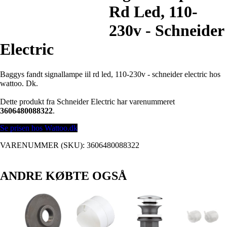
Rd Led, 110-
230v - Schneider
Electric
Baggys fandt signallampe iil rd led, 110-230v - schneider electric hos
wattoo. Dk.
Dette produkt fra Schneider Electric har varenummeret
3606480088322
.
Se prisen hos Wattoo.dk
VARENUMMER (SKU):
3606480088322
ANDRE KØBTE OGSÅ