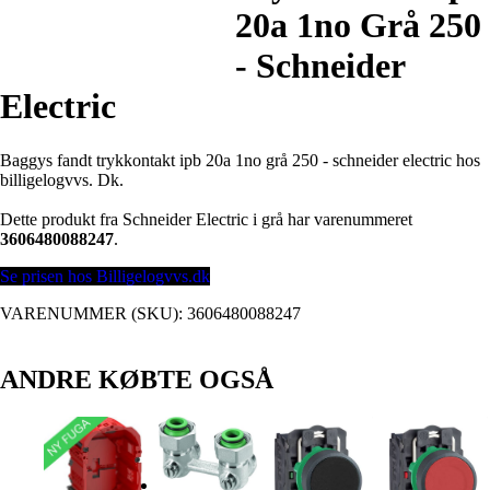
20a 1no Grå 250
- Schneider
Electric
Baggys fandt trykkontakt ipb 20a 1no grå 250 - schneider electric hos
billigelogvvs. Dk.
Dette produkt fra Schneider Electric i grå har varenummeret
3606480088247
.
Se prisen hos Billigelogvvs.dk
VARENUMMER (SKU):
3606480088247
ANDRE KØBTE OGSÅ