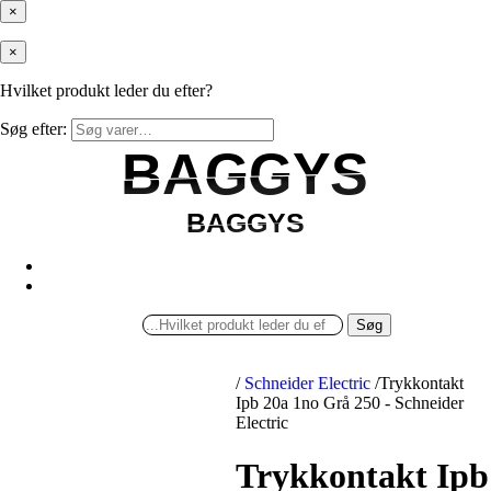
×
×
Hvilket produkt leder du efter?
Søg efter:
BAGGYS
BAGGYS
BAGGYS
BAGGYS
Søg
/
Schneider Electric
/
Trykkontakt
Ipb 20a 1no Grå 250 - Schneider
Electric
Trykkontakt Ipb