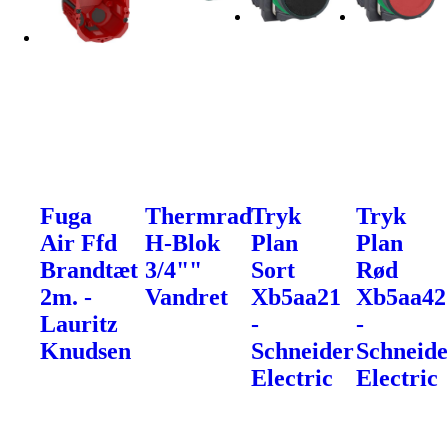
Fuga
Thermrad
Tryk
Tryk
Air Ffd
H-Blok
Plan
Plan
Brandtæt
3/4""
Sort
Rød
2m. -
Vandret
Xb5aa21
Xb5aa42
Lauritz
-
-
Knudsen
Schneider
Schneide
Electric
Electric